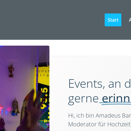
Start
Events, an d
gerne
erin
Hi, ich bin Amadeus Ban
Moderator für Hochzeit